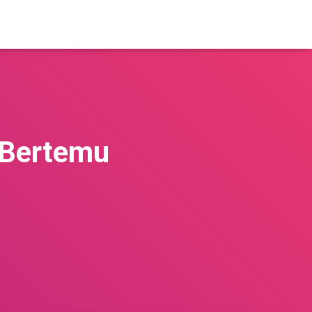
 Bertemu