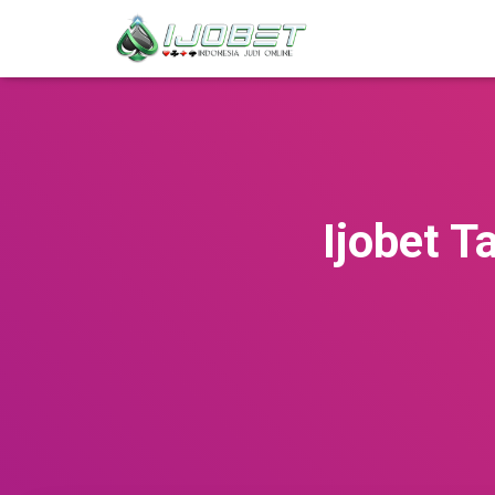
Ijobet 