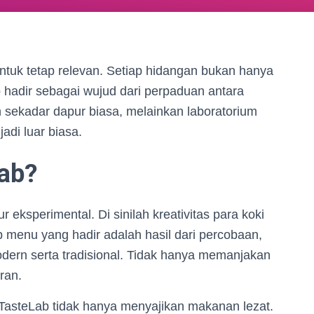
untuk tetap relevan. Setiap hidangan bukan hanya
Lab hadir sebagai wujud dari perpaduan antara
 sekadar dapur biasa, melainkan laboratorium
di luar biasa.
Lab?
eksperimental. Di sinilah kreativitas para koki
ap menu yang hadir adalah hasil dari percobaan,
dern serta tradisional. Tidak hanya memanjakan
ran.
t TasteLab tidak hanya menyajikan makanan lezat.