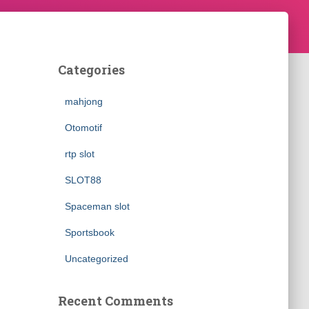
Categories
mahjong
Otomotif
rtp slot
SLOT88
Spaceman slot
Sportsbook
Uncategorized
Recent Comments