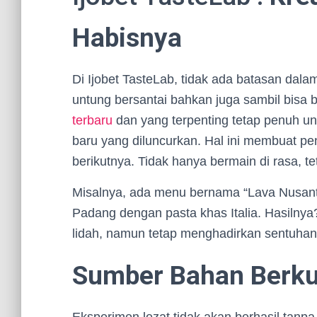
Habisnya
Di Ijobet TasteLab, tidak ada batasan dala
untung bersantai bahkan juga sambil bisa
terbaru
dan yang terpenting tetap penuh u
baru yang diluncurkan. Hal ini membuat pe
berikutnya. Tidak hanya bermain di rasa, t
Misalnya, ada menu bernama “Lava Nusant
Padang dengan pasta khas Italia. Hasilny
lidah, namun tetap menghadirkan sentuhan
Sumber Bahan Berku
Eksperimen lezat tidak akan berhasil tanp