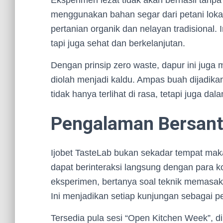
menggunakan bahan segar dari petani lok
pertanian organik dan nelayan tradisional. 
tapi juga sehat dan berkelanjutan.
Dengan prinsip zero waste, dapur ini jug
diolah menjadi kaldu. Ampas buah dijadika
tidak hanya terlihat di rasa, tetapi juga dala
Pengalaman Bersant
Ijobet TasteLab bukan sekadar tempat makan
dapat berinteraksi langsung dengan para k
eksperimen, bertanya soal teknik memasa
Ini menjadikan setiap kunjungan sebagai p
Tersedia pula sesi “Open Kitchen Week”, 