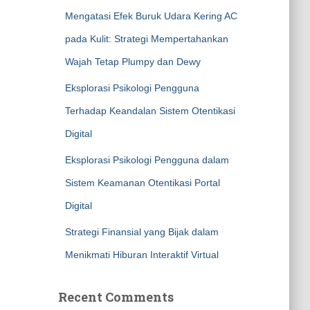
Mengatasi Efek Buruk Udara Kering AC
pada Kulit: Strategi Mempertahankan
Wajah Tetap Plumpy dan Dewy
Eksplorasi Psikologi Pengguna
Terhadap Keandalan Sistem Otentikasi
Digital
Eksplorasi Psikologi Pengguna dalam
Sistem Keamanan Otentikasi Portal
Digital
Strategi Finansial yang Bijak dalam
Menikmati Hiburan Interaktif Virtual
Recent Comments