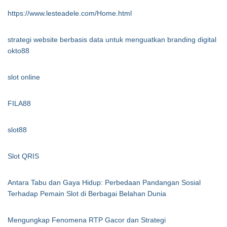
https://www.lesteadele.com/Home.html
strategi website berbasis data untuk menguatkan branding digital
okto88
slot online
FILA88
slot88
Slot QRIS
Antara Tabu dan Gaya Hidup: Perbedaan Pandangan Sosial
Terhadap Pemain Slot di Berbagai Belahan Dunia
Mengungkap Fenomena RTP Gacor dan Strategi