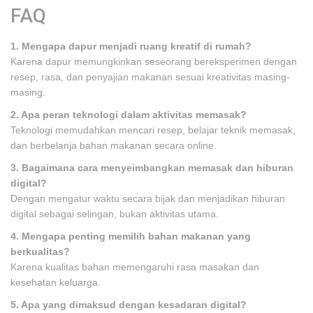
FAQ
1. Mengapa dapur menjadi ruang kreatif di rumah?
Karena dapur memungkinkan seseorang bereksperimen dengan
resep, rasa, dan penyajian makanan sesuai kreativitas masing-
masing.
2. Apa peran teknologi dalam aktivitas memasak?
Teknologi memudahkan mencari resep, belajar teknik memasak,
dan berbelanja bahan makanan secara online.
3. Bagaimana cara menyeimbangkan memasak dan hiburan
digital?
Dengan mengatur waktu secara bijak dan menjadikan hiburan
digital sebagai selingan, bukan aktivitas utama.
4. Mengapa penting memilih bahan makanan yang
berkualitas?
Karena kualitas bahan memengaruhi rasa masakan dan
kesehatan keluarga.
5. Apa yang dimaksud dengan kesadaran digital?