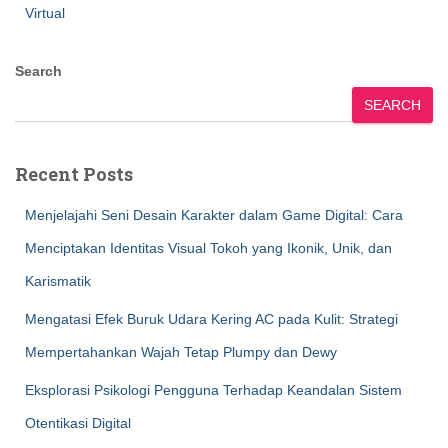
Virtual
Search
SEARCH
Recent Posts
Menjelajahi Seni Desain Karakter dalam Game Digital: Cara
Menciptakan Identitas Visual Tokoh yang Ikonik, Unik, dan
Karismatik
Mengatasi Efek Buruk Udara Kering AC pada Kulit: Strategi
Mempertahankan Wajah Tetap Plumpy dan Dewy
Eksplorasi Psikologi Pengguna Terhadap Keandalan Sistem
Otentikasi Digital