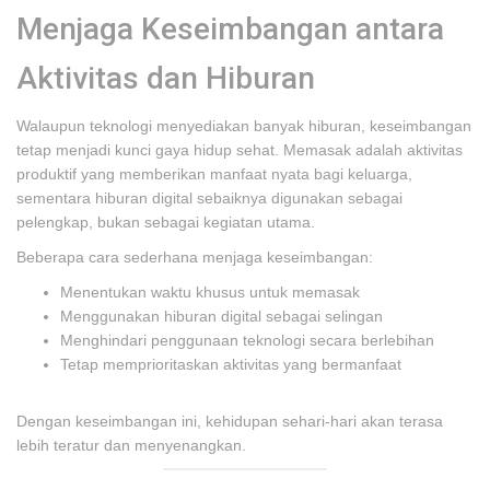
Menjaga Keseimbangan antara
Aktivitas dan Hiburan
Walaupun teknologi menyediakan banyak hiburan, keseimbangan
tetap menjadi kunci gaya hidup sehat. Memasak adalah aktivitas
produktif yang memberikan manfaat nyata bagi keluarga,
sementara hiburan digital sebaiknya digunakan sebagai
pelengkap, bukan sebagai kegiatan utama.
Beberapa cara sederhana menjaga keseimbangan:
Menentukan waktu khusus untuk memasak
Menggunakan hiburan digital sebagai selingan
Menghindari penggunaan teknologi secara berlebihan
Tetap memprioritaskan aktivitas yang bermanfaat
Dengan keseimbangan ini, kehidupan sehari-hari akan terasa
lebih teratur dan menyenangkan.