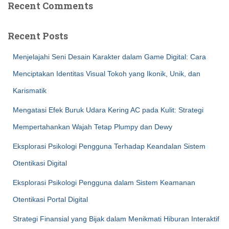
Recent Comments
Recent Posts
Menjelajahi Seni Desain Karakter dalam Game Digital: Cara
Menciptakan Identitas Visual Tokoh yang Ikonik, Unik, dan
Karismatik
Mengatasi Efek Buruk Udara Kering AC pada Kulit: Strategi
Mempertahankan Wajah Tetap Plumpy dan Dewy
Eksplorasi Psikologi Pengguna Terhadap Keandalan Sistem
Otentikasi Digital
Eksplorasi Psikologi Pengguna dalam Sistem Keamanan
Otentikasi Portal Digital
Strategi Finansial yang Bijak dalam Menikmati Hiburan Interaktif