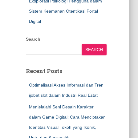
Eksplorasi Psikologi Pengguna dalam
Sistem Keamanan Otentikasi Portal
Digital
Search
SEARCH
Recent Posts
Optimalisasi Akses Informasi dan Tren
ijobet slot dalam Industri Real Estat
Menjelajahi Seni Desain Karakter
dalam Game Digital: Cara Menciptakan
Identitas Visual Tokoh yang Ikonik,
Unik, dan Karismatik