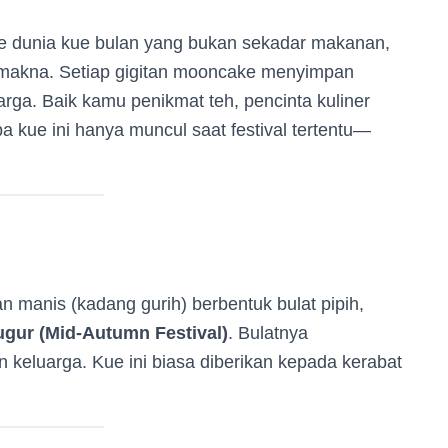
dunia kue bulan yang bukan sekadar makanan,
 makna. Setiap gigitan mooncake menyimpan
arga. Baik kamu penikmat teh, pencinta kuliner
pa kue ini hanya muncul saat festival tertentu—
 manis (kadang gurih) berbentuk bulat pipih,
ugur (Mid-Autumn Festival)
. Bulatnya
eluarga. Kue ini biasa diberikan kepada kerabat