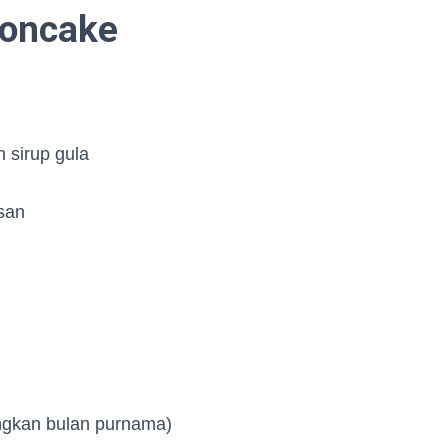
oncake
n sirup gula
san
angkan bulan purnama)