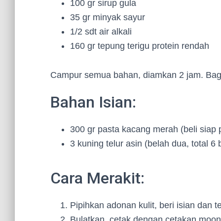
100 gr sirup gula
35 gr minyak sayur
1/2 sdt air alkali
160 gr tepung terigu protein rendah
Campur semua bahan, diamkan 2 jam. Bagi 
Bahan Isian:
300 gr pasta kacang merah (beli siap p
3 kuning telur asin (belah dua, total 6
Cara Merakit:
Pipihkan adonan kulit, beri isian dan t
Bulatkan, cetak dengan cetakan moo