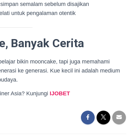
 simpan semalam sebelum disajikan
lati untuk pengalaman otentik
e, Banyak Cerita
belajar bikin mooncake, tapi juga memahami
nerasi ke generasi. Kue kecil ini adalah medium
budaya.
liner Asia? Kunjungi
IJOBET