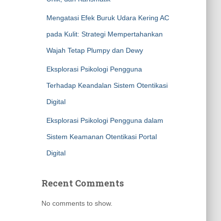
Mengatasi Efek Buruk Udara Kering AC
pada Kulit: Strategi Mempertahankan
Wajah Tetap Plumpy dan Dewy
Eksplorasi Psikologi Pengguna
Terhadap Keandalan Sistem Otentikasi
Digital
Eksplorasi Psikologi Pengguna dalam
Sistem Keamanan Otentikasi Portal
Digital
Recent Comments
No comments to show.