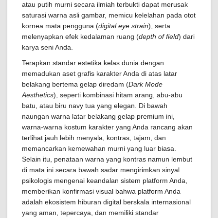
atau putih murni secara ilmiah terbukti dapat merusak
saturasi warna asli gambar, memicu kelelahan pada otot
kornea mata pengguna (
digital eye strain
), serta
melenyapkan efek kedalaman ruang (
depth of field
) dari
karya seni Anda.
Terapkan standar estetika kelas dunia dengan
memadukan aset grafis karakter Anda di atas latar
belakang bertema gelap diredam (
Dark Mode
Aesthetics
), seperti kombinasi hitam arang, abu-abu
batu, atau biru navy tua yang elegan. Di bawah
naungan warna latar belakang gelap premium ini,
warna-warna kostum karakter yang Anda rancang akan
terlihat jauh lebih menyala, kontras, tajam, dan
memancarkan kemewahan murni yang luar biasa.
Selain itu, penataan warna yang kontras namun lembut
di mata ini secara bawah sadar mengirimkan sinyal
psikologis mengenai keandalan sistem platform Anda,
memberikan konfirmasi visual bahwa platform Anda
adalah ekosistem hiburan digital berskala internasional
yang aman, tepercaya, dan memiliki standar