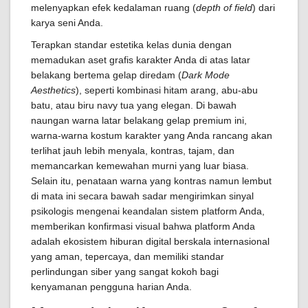
melenyapkan efek kedalaman ruang (
depth of field
) dari
karya seni Anda.
Terapkan standar estetika kelas dunia dengan
memadukan aset grafis karakter Anda di atas latar
belakang bertema gelap diredam (
Dark Mode
Aesthetics
), seperti kombinasi hitam arang, abu-abu
batu, atau biru navy tua yang elegan. Di bawah
naungan warna latar belakang gelap premium ini,
warna-warna kostum karakter yang Anda rancang akan
terlihat jauh lebih menyala, kontras, tajam, dan
memancarkan kemewahan murni yang luar biasa.
Selain itu, penataan warna yang kontras namun lembut
di mata ini secara bawah sadar mengirimkan sinyal
psikologis mengenai keandalan sistem platform Anda,
memberikan konfirmasi visual bahwa platform Anda
adalah ekosistem hiburan digital berskala internasional
yang aman, tepercaya, dan memiliki standar
perlindungan siber yang sangat kokoh bagi
kenyamanan pengguna harian Anda.