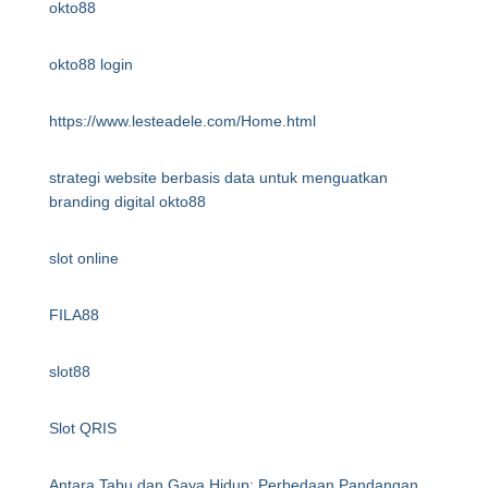
okto88
okto88 login
https://www.lesteadele.com/Home.html
strategi website berbasis data untuk menguatkan
branding digital okto88
slot online
FILA88
slot88
Slot QRIS
Antara Tabu dan Gaya Hidup: Perbedaan Pandangan