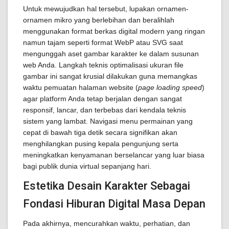
Untuk mewujudkan hal tersebut, lupakan ornamen-
ornamen mikro yang berlebihan dan beralihlah
menggunakan format berkas digital modern yang ringan
namun tajam seperti format WebP atau SVG saat
mengunggah aset gambar karakter ke dalam susunan
web Anda. Langkah teknis optimalisasi ukuran file
gambar ini sangat krusial dilakukan guna memangkas
waktu pemuatan halaman website (
page loading speed
)
agar platform Anda tetap berjalan dengan sangat
responsif, lancar, dan terbebas dari kendala teknis
sistem yang lambat. Navigasi menu permainan yang
cepat di bawah tiga detik secara signifikan akan
menghilangkan pusing kepala pengunjung serta
meningkatkan kenyamanan berselancar yang luar biasa
bagi publik dunia virtual sepanjang hari.
Estetika Desain Karakter Sebagai
Fondasi Hiburan Digital Masa Depan
Pada akhirnya, mencurahkan waktu, perhatian, dan