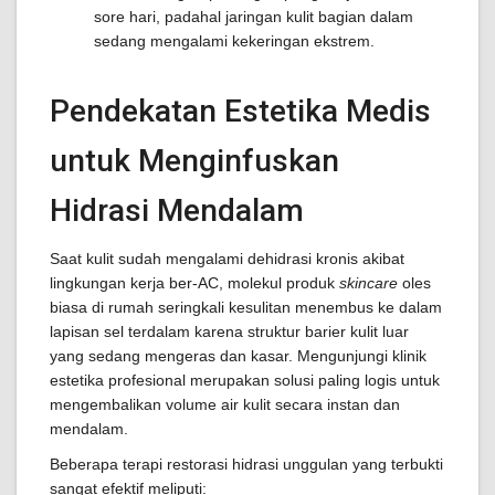
sore hari, padahal jaringan kulit bagian dalam
sedang mengalami kekeringan ekstrem.
Pendekatan Estetika Medis
untuk Menginfuskan
Hidrasi Mendalam
Saat kulit sudah mengalami dehidrasi kronis akibat
lingkungan kerja ber-AC, molekul produk
skincare
oles
biasa di rumah seringkali kesulitan menembus ke dalam
lapisan sel terdalam karena struktur barier kulit luar
yang sedang mengeras dan kasar. Mengunjungi klinik
estetika profesional merupakan solusi paling logis untuk
mengembalikan volume air kulit secara instan dan
mendalam.
Beberapa terapi restorasi hidrasi unggulan yang terbukti
sangat efektif meliputi: