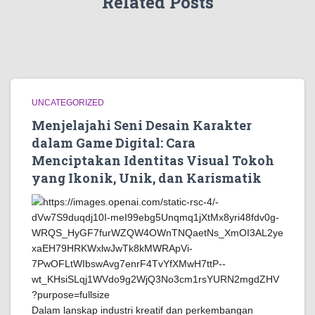
Related Posts
UNCATEGORIZED
Menjelajahi Seni Desain Karakter
dalam Game Digital: Cara
Menciptakan Identitas Visual Tokoh
yang Ikonik, Unik, dan Karismatik
Dalam lanskap industri kreatif dan perkembangan