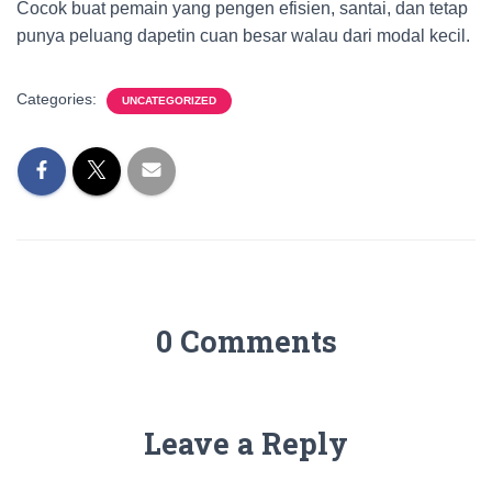
Cocok buat pemain yang pengen efisien, santai, dan tetap
punya peluang dapetin cuan besar walau dari modal kecil.
Categories:
UNCATEGORIZED
0 Comments
Leave a Reply