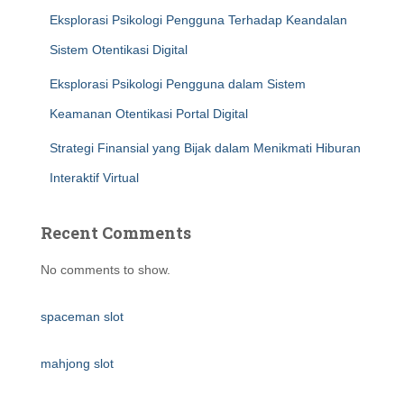
Eksplorasi Psikologi Pengguna Terhadap Keandalan
Sistem Otentikasi Digital
Eksplorasi Psikologi Pengguna dalam Sistem
Keamanan Otentikasi Portal Digital
Strategi Finansial yang Bijak dalam Menikmati Hiburan
Interaktif Virtual
Recent Comments
No comments to show.
spaceman slot
mahjong slot