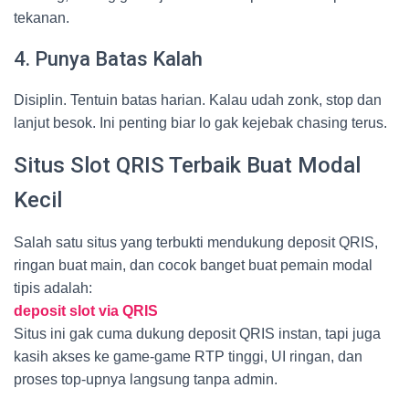
tekanan.
4. Punya Batas Kalah
Disiplin. Tentuin batas harian. Kalau udah zonk, stop dan
lanjut besok. Ini penting biar lo gak kejebak chasing terus.
Situs Slot QRIS Terbaik Buat Modal
Kecil
Salah satu situs yang terbukti mendukung deposit QRIS,
ringan buat main, dan cocok banget buat pemain modal
tipis adalah:
deposit slot via QRIS
Situs ini gak cuma dukung deposit QRIS instan, tapi juga
kasih akses ke game-game RTP tinggi, UI ringan, dan
proses top-upnya langsung tanpa admin.