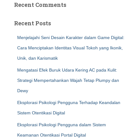
Recent Comments
Recent Posts
Menjelajahi Seni Desain Karakter dalam Game Digital:
Cara Menciptakan Identitas Visual Tokoh yang Ikonik,
Unik, dan Karismatik
Mengatasi Efek Buruk Udara Kering AC pada Kulit:
Strategi Mempertahankan Wajah Tetap Plumpy dan
Dewy
Eksplorasi Psikologi Pengguna Terhadap Keandalan
Sistem Otentikasi Digital
Eksplorasi Psikologi Pengguna dalam Sistem
Keamanan Otentikasi Portal Digital