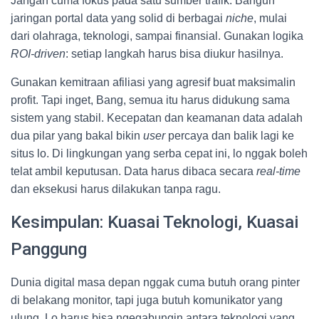
Jangan cuma fokus pada satu sumber trafik. Bangun
jaringan portal data yang solid di berbagai
niche
, mulai
dari olahraga, teknologi, sampai finansial. Gunakan logika
ROI-driven
: setiap langkah harus bisa diukur hasilnya.
Gunakan kemitraan afiliasi yang agresif buat maksimalin
profit. Tapi inget, Bang, semua itu harus didukung sama
sistem yang stabil. Kecepatan dan keamanan data adalah
dua pilar yang bakal bikin
user
percaya dan balik lagi ke
situs lo. Di lingkungan yang serba cepat ini, lo nggak boleh
telat ambil keputusan. Data harus dibaca secara
real-time
dan eksekusi harus dilakukan tanpa ragu.
Kesimpulan: Kuasai Teknologi, Kuasai
Panggung
Dunia digital masa depan nggak cuma butuh orang pinter
di belakang monitor, tapi juga butuh komunikator yang
ulung. Lo harus bisa ngegabungin antara teknologi yang