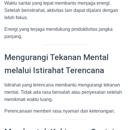
Waktu santai yang tepat membantu menjaga energi.
Setelah beristirahat, aktivitas lain dapat dijalani dengan
lebih fokus.
Energi yang terjaga mendukung produktivitas jangka
panjang.
Mengurangi Tekanan Mental
melalui Istirahat Terencana
Istirahat yang terencana membantu mengurangi tekanan
mental. Tidak ada rasa bersalah atau penyesalan setelah
menikmati waktu luang.
Perencanaan memberi rasa nyaman dan ketenangan.