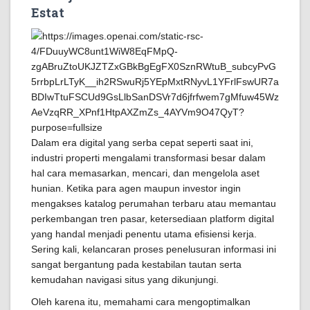
Estat
Dalam era digital yang serba cepat seperti saat ini,
industri properti mengalami transformasi besar dalam
hal cara memasarkan, mencari, dan mengelola aset
hunian. Ketika para agen maupun investor ingin
mengakses katalog perumahan terbaru atau memantau
perkembangan tren pasar, ketersediaan platform digital
yang handal menjadi penentu utama efisiensi kerja.
Sering kali, kelancaran proses penelusuran informasi ini
sangat bergantung pada kestabilan tautan serta
kemudahan navigasi situs yang dikunjungi.
Oleh karena itu, memahami cara mengoptimalkan