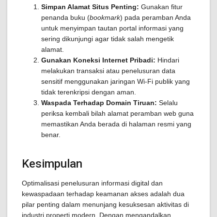
Simpan Alamat Situs Penting:
Gunakan fitur
penanda buku (
bookmark
) pada peramban Anda
untuk menyimpan tautan portal informasi yang
sering dikunjungi agar tidak salah mengetik
alamat.
Gunakan Koneksi Internet Pribadi:
Hindari
melakukan transaksi atau penelusuran data
sensitif menggunakan jaringan Wi-Fi publik yang
tidak terenkripsi dengan aman.
Waspada Terhadap Domain Tiruan:
Selalu
periksa kembali bilah alamat peramban web guna
memastikan Anda berada di halaman resmi yang
benar.
Kesimpulan
Optimalisasi penelusuran informasi digital dan
kewaspadaan terhadap keamanan akses adalah dua
pilar penting dalam menunjang kesuksesan aktivitas di
industri properti modern. Dengan mengandalkan