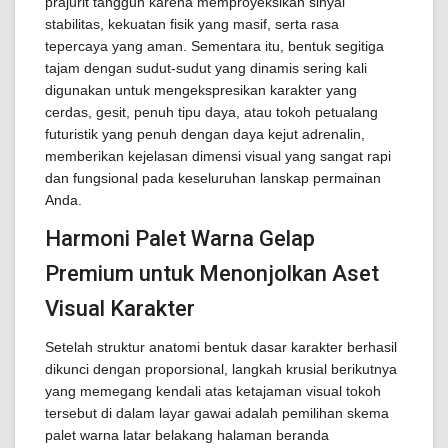
prajurit tangguh karena memproyeksikan sinyal
stabilitas, kekuatan fisik yang masif, serta rasa
tepercaya yang aman. Sementara itu, bentuk segitiga
tajam dengan sudut-sudut yang dinamis sering kali
digunakan untuk mengekspresikan karakter yang
cerdas, gesit, penuh tipu daya, atau tokoh petualang
futuristik yang penuh dengan daya kejut adrenalin,
memberikan kejelasan dimensi visual yang sangat rapi
dan fungsional pada keseluruhan lanskap permainan
Anda.
Harmoni Palet Warna Gelap
Premium untuk Menonjolkan Aset
Visual Karakter
Setelah struktur anatomi bentuk dasar karakter berhasil
dikunci dengan proporsional, langkah krusial berikutnya
yang memegang kendali atas ketajaman visual tokoh
tersebut di dalam layar gawai adalah pemilihan skema
palet warna latar belakang halaman beranda