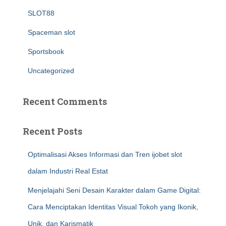
SLOT88
Spaceman slot
Sportsbook
Uncategorized
Recent Comments
Recent Posts
Optimalisasi Akses Informasi dan Tren ijobet slot
dalam Industri Real Estat
Menjelajahi Seni Desain Karakter dalam Game Digital:
Cara Menciptakan Identitas Visual Tokoh yang Ikonik,
Unik, dan Karismatik