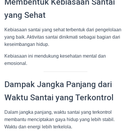
Membentuk Kebiasaan Santai
yang Sehat
Kebiasaan santai yang sehat terbentuk dari pengelolaan
yang baik. Aktivitas santai dinikmati sebagai bagian dari
keseimbangan hidup.
Kebiasaan ini mendukung kesehatan mental dan
emosional.
Dampak Jangka Panjang dari
Waktu Santai yang Terkontrol
Dalam jangka panjang, waktu santai yang terkontrol
membantu menciptakan gaya hidup yang lebih stabil.
Waktu dan energi lebih terkelola.