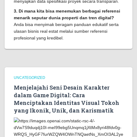
menyajikan data spesifikasi proyek secara transparan.
3. Di mana kita bisa menemukan berbagai referensi
menarik seputar dunia properti dan tren digital?
Anda bisa menyimak beragam panduan edukatif serta
ulasan bisnis real estat melalui sumber referensi
profesional yang kredibel.
UNCATEGORIZED
Menjelajahi Seni Desain Karakter
dalam Game Digital: Cara
Menciptakan Identitas Visual Tokoh
yang Ikonik, Unik, dan Karismatik